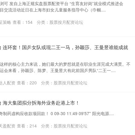
浏可 发自上海正规实盘股票配资平台 “生育友好岗”就业模式推进会
项目交流活动近日在上海市妇女儿童服务指导中心（巾帼....
证策略
查看：
154
分类：
股票按月配资论坛
台 连环套！国乒女队或现二王一马，孙颖莎、王曼昱谁能成就
这样的核心主力来说，她们最大的梦想就是在职业生涯完成大满贯。不
会来看，孙颖莎、陈梦、王曼昱大有此前国乒男队“二王一....
达人配资
查看：
220
分类：
股票按月配资论坛
台 海大集团拟分拆海外业务赴港上市！
奇制药虚构应收款项回款！ 0 09-30 11:49 09'57'' 阳光电源....
天盈配资
查看：
214
分类：
股票按月配资论坛