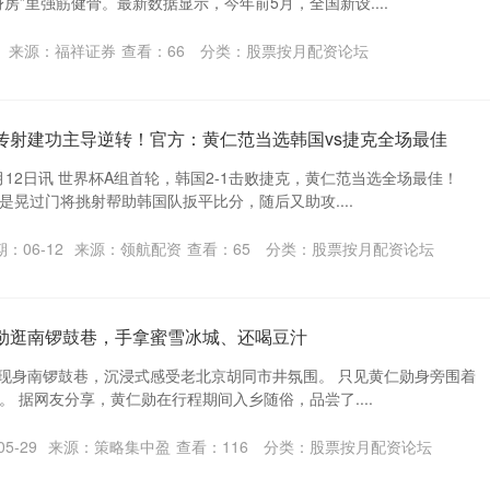
房”里强筋健骨。最新数据显示，今年前5月，全国新设....
来源：福祥证券
查看：
66
分类：
股票按月配资论坛
传射建功主导逆转！官方：黄仁范当选韩国vs捷克全场最佳
月12日讯 世界杯A组首轮，韩国2-1击败捷克，黄仁范当选全场最佳！
是晃过门将挑射帮助韩国队扳平比分，随后又助攻....
：06-12
来源：领航配资
查看：
65
分类：
股票按月配资论坛
仁勋逛南锣鼓巷，手拿蜜雪冰城、还喝豆汁
皮衣现身南锣鼓巷，沉浸式感受老北京胡同市井氛围。 只见黄仁勋身旁围着
 据网友分享，黄仁勋在行程期间入乡随俗，品尝了....
5-29
来源：策略集中盈
查看：
116
分类：
股票按月配资论坛