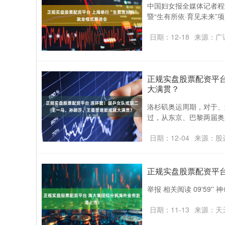
中国妇女报全媒体记者程
暨“生有所依·育见未来”
日期：12-18
来源：广
正规实盘股票配资平
大满贯？
洛杉矶奥运周期，对于、
过，从东京、巴黎两届奥运
日期：12-04
来源：股
正规实盘股票配资平
举报 相关阅读 09'59'' 神
日期：11-13
来源：天