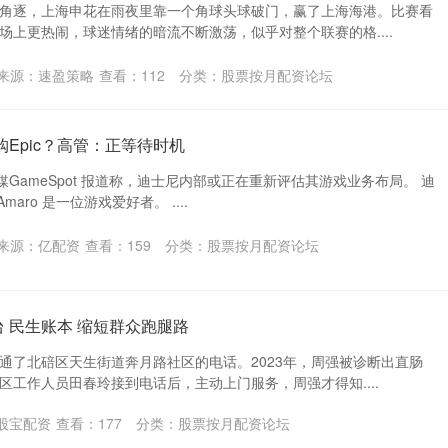
角逐，上海申花在雨夜里靠一个角球头球破门，赢了上海海港。比赛看
场上更热闹，球迷情绪的暗流不断激荡，似乎对整个联赛的格....
来源：速盈策略
查看：
112
分类：
股票按月配资论坛
购Epic？高管：正等待时机
媒GameSpot 报道称，迪士尼内部或正在重新评估其游戏业务布局。 迪
Amaro 是一位游戏爱好者。 ....
来源：亿配资
查看：
159
分类：
股票按月配资论坛
 民生账本 缩短群众跑腿路
通了北碚区天生街道奔月路社区的电话。2023年，周强被诊断出直肠
区工作人员田春玲接到电话后，主动上门服务，周强才得知....
股宝配资
查看：
177
分类：
股票按月配资论坛