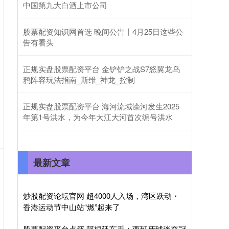
中国第九大白酒上市公司
股票配资知识网首选 晚间公告丨4月25日这些公
告有看头
正规实盘股票配资平台 金铲铲之战S7怒翼龙乌
鸦阵容玩法指南_斯维_神龙_控制
正规实盘股票配资平台 海河流域滦河发生2025
年第1号洪水，为今年大江大河首次编号洪水
最新文章
炒股配资论坛官网 超4000人入场，湾区跃动・
香港运动节中山站“燃”起来了
股票配资平台点评 阿根廷车手：西班牙球迷夺冠