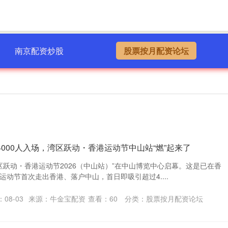
南京配资炒股
股票按月配资论坛
4000人入场，湾区跃动・香港运动节中山站“燃”起来了
区跃动・香港运动节2026（中山站）”在中山博览中心启幕。这是已在香
动节首次走出香港、落户中山，首日即吸引超过4....
08-03
来源：牛金宝配资
查看：
60
分类：
股票按月配资论坛