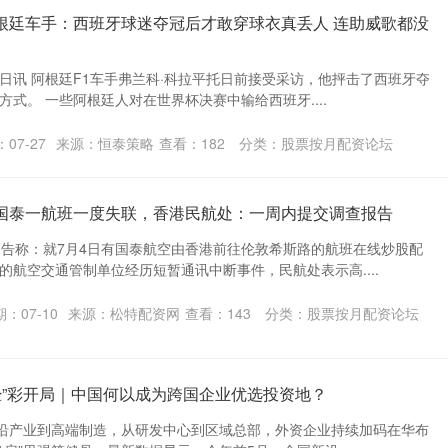
根廷车手：西班牙球迷夺冠后才敢穿球衣真丢人 连助威歌都没
4日讯 阿根廷F1车手弗兰科·科拉平托日前接受采访，他抨击了西班牙夺
式。 一些阿根廷人对在世界杯决赛中输给西班牙....
07-27
来源：恒泰策略
查看：
182
分类：
股票按月配资论坛
 国泰一航班一度失联，香港民航处：一周内提交调查报告
公告称：就7月4日有国泰航空由香港前往伦敦希斯路的航班在线炒股配
的航空交通管制单位经历短暂通讯中断事件，民航处表示高....
：07-10
来源：松特配资网
查看：
143
分类：
股票按月配资论坛
“经”彩开局｜中国何以成为跨国企业优选投资地？
前沿产业到高端制造，从研发中心到区域总部，外资企业持续加码在华布