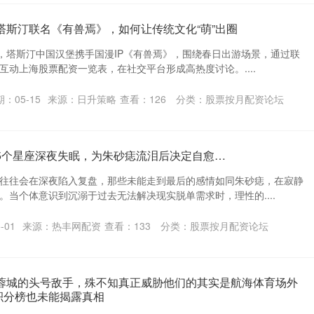
塔斯汀联名《有兽焉》，如何让传统文化“萌”出圈
月，塔斯汀中国汉堡携手国漫IP《有兽焉》，围绕春日出游场景，通过联
互动上海股票配资一览表，在社交平台形成高热度讨论。....
：05-15
来源：日升策略
查看：
126
分类：
股票按月配资论坛
5个星座深夜失眠，为朱砂痣流泪后决定自愈…
往往会在深夜陷入复盘，那些未能走到最后的感情如同朱砂痣，在寂静
。当个体意识到沉溺于过去无法解决现实脱单需求时，理性的....
-01
来源：热丰网配资
查看：
133
分类：
股票按月配资论坛
是蓉城的头号敌手，殊不知真正威胁他们的其实是航海体育场外
积分榜也未能揭露真相