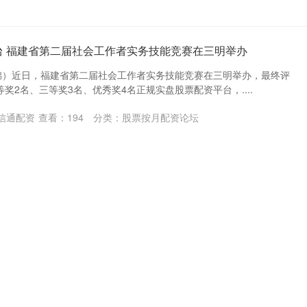
台 福建省第二届社会工作者实务技能竞赛在三明举办
锦）近日，福建省第二届社会工作者实务技能竞赛在三明举办，最终评
奖2名、三等奖3名、优秀奖4名正规实盘股票配资平台，....
信通配资
查看：
194
分类：
股票按月配资论坛
 吃对了才能扛住
平台，今天想和大家唠唠我这段时间的感受，是在陪伴老妈化疗的过程
这些经验，能给同样处于这种情况的家人们一些帮助呀🙌 ....
景配资
查看：
155
分类：
股票按月配资论坛
台 专访硕成科技董事长曾庆明：深耕电子材料领域，打造百年