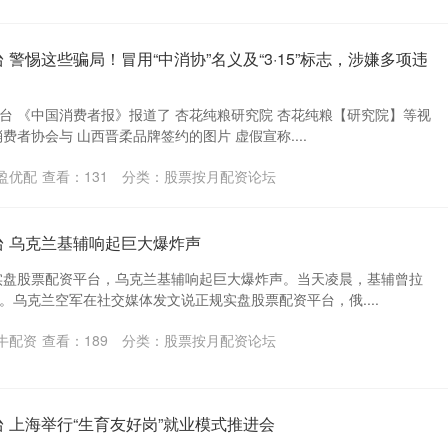
警惕这些骗局！冒用“中消协”名义及“3·15”标志，涉嫌多项违
台 《中国消费者报》报道了 杏花纯粮研究院 杏花纯粮【研究院】等视
消费者协会与 山西晋柔品牌签约的图片 虚假宣称....
盈优配
查看：
131
分类：
股票按月配资论坛
 乌克兰基辅响起巨大爆炸声
规实盘股票配资平台，乌克兰基辅响起巨大爆炸声。当天凌晨，基辅曾拉
。乌克兰空军在社交媒体发文说正规实盘股票配资平台，俄....
牛配资
查看：
189
分类：
股票按月配资论坛
 上海举行“生育友好岗”就业模式推进会